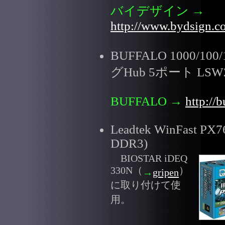
バイデザイン
→
http://www.bydsign.co
BUFFALO 1000/1
グHub 5ポート LSW2
BUFFALO
→
http://b
Leadtek WinFast PX
DDR3)
BIOSTAR iDEQ
330N（
）
→
gripen
に取り付けて使
用。