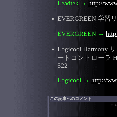
Leadtek
→
http://www
EVERGREEN 学習リ
EVERGREEN
→
http
Logicool Harmony 
ートコントローラ H
522
Logicool
→
http://ww
この記事へのコメント
コ