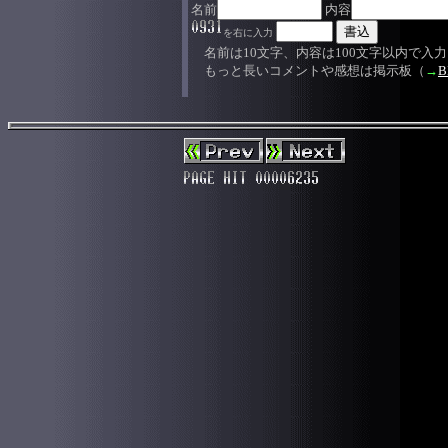
名前
内容
を右に入力
名前は10文字、内容は100文字以内で入
もっと長いコメントや感想は掲示板（
→
B