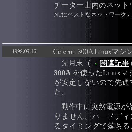
チーター山内のネット
NTにベストなネットワークカー
Celeron 300A Linu
1999.09.16
先月末（
→
関連記事
300A
を使ったLinu
が安定しないので先週
た。
動作中に突然電源が
りません。ハードディ
るタイミングで落ちる