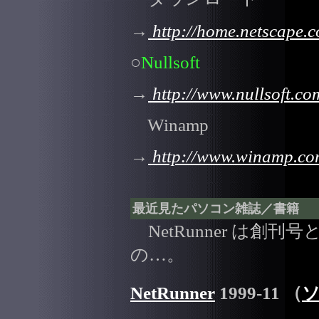
→
http://home.netscape.
○
Nullsoft
→
http://www.nullsoft.co
Winamp
→
http://www.winamp.co
最近見たパソコン雑誌／書籍
NetRunner は創
の…。
NetRunner
1999-11 （