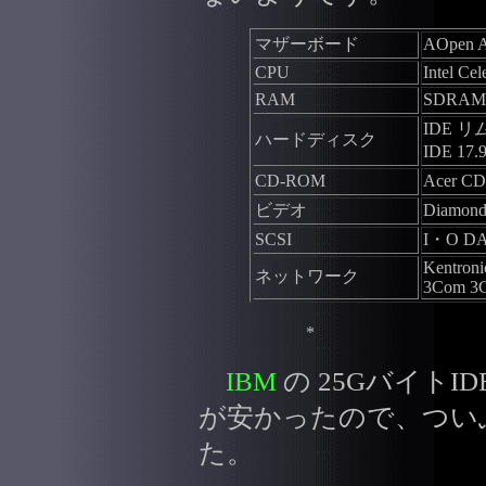
マザーボード
AOpen 
CPU
Intel Ce
RAM
SDRAM
IDE 
ハードディスク
IDE 1
CD-ROM
Acer C
ビデオ
Diamond 
SCSI
I・O DA
Kentron
ネットワーク
3Com 3
*
IBM
の 25GバイトI
が安かったので、つい
た。