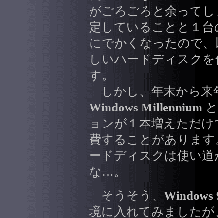
がごろごろと余ってし
定していることと１台
にでかくなったので、
しいハードディスクを
す。
しかし、年末から来
Windows Millennium
と
ョンが１本増えただけ
費することがあります
ードディスクは使い道
な…。
そうそう、
Windows 9
境に入れてみましたが