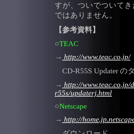
すが、ついでついてき
ではありません。
【参考資料】
○
TEAC
→
http://www.teac.co.jp/
CD-R55S Update
→
http://www.teac.co.jp
r55s/updaterj.html
○
Netscape
→
http://home.jp.netscap
ダウンロード