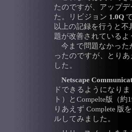
たのですが、アップデ
た。リビジョン
1.0Q
で
以上の記録を行うと不
題が改善されているよ
今まで問題なかった
ったのですが、とりあ
した。
Netscape Communicat
ドできるようになりました
ト）とCompelte版
りあえず Complet
ルしてみました。