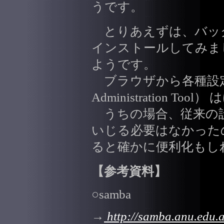
うです。
とりあえずは、バック
インストールしてみま
ようです。
ブラウザから各種設
Administration T
うちの場合、従来の
いじる必要はなかったの
ると確かに便利化もし
【参考資料】
○samba
→
http://samba.anu.edu.