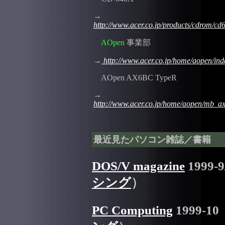
→
http://www.acer.co.jp/products/cdrom/cd
AOpen
事業部
→
http://www.acer.co.jp/home/aopen/ind
AOpen AX6BC TypeR
→
http://www.acer.co.jp/home/aopen/mb_a
最近見たパソコン雑誌／書籍
DOS/V magazine
1999-9
シング
）
PC Computing
1999-10