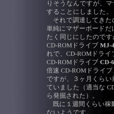
りそうなんですが、マ
することにしました。
それで調達してきた
単純にマザーボードだ
たく同じにしたのです
CD-ROMドライブ
MJ-4
れで、CD-ROMドラ
CD-ROMドライブ
CD-
倍速 CD-ROMドライ
ですが、３ヶ月くらい
ていました（適当な C
ら発掘された）。
既に１週間くらい稼
ないようです。