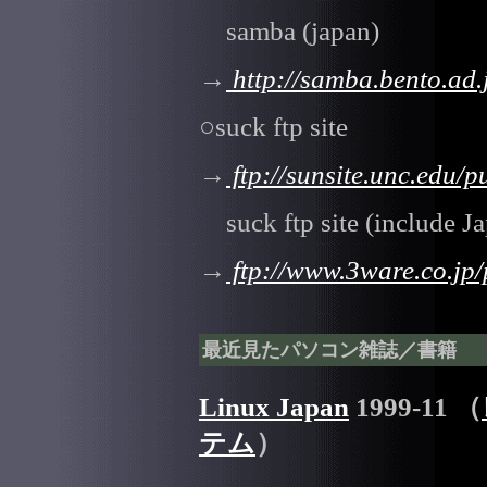
samba (japan)
→
http://samba.bento.ad.
○suck ftp site
→
ftp://sunsite.unc.edu/
suck ftp site (include J
→
ftp://www.3ware.co.jp/
最近見たパソコン雑誌／書籍
Linux Japan
1999-11 （
テム
）