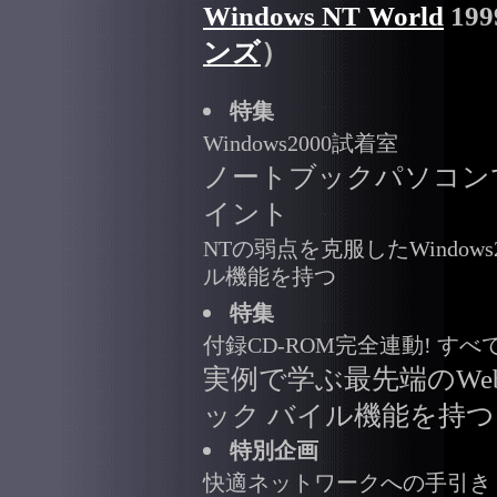
Windows NT World
199
ンズ
）
特集
Windows2000試着室
ノートブックパソコンでWi
イント
NTの弱点を克服したWindows
ル機能を持つ
特集
付録CD-ROM完全連動! す
実例で学ぶ最先端のW
ック バイル機能を持つ
特別企画
快適ネットワークへの手引き