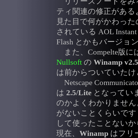
リリースノートをみると
ティ関連の修正がある
見た目で何がかわった
されている AOL Instant M
Flash とかもバー
また、Compelte版
Nullsoft
の
Winamp v2.5
は前からついていたけ
Netscape Communi
は
2.5/Lite
となってい
のかよくわかりません。気が
がないことくらいです（Mi
して使ったことないか
現在、
Winamp
はフリ