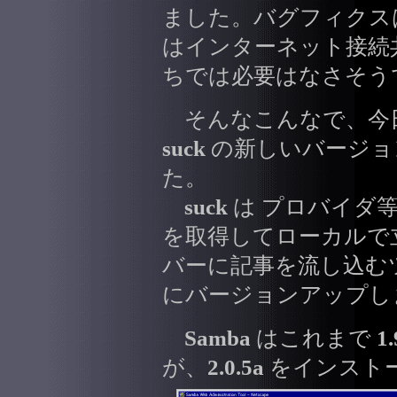
ました。バグフィクス
はインターネット接続
ちでは必要はなさそう
そんなこんなで、今日は
suck
の新しいバージョ
た。
suck
は プロバイダ
を取得してローカルで
バーに記事を流し込む
にバージョンアップし
Samba
はこれまで
1
が、
2.0.5a
をインスト