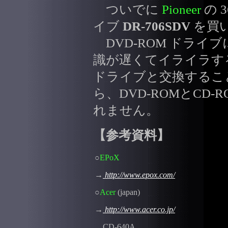
ついでに
Pioneer
の 3
イブ
DR-706SDV
を買
DVD-ROM ドライブ
識が遅くてイライラする
ドライブと交換するこ
ら、DVD-ROMとCD
れません。
【参考資料】
○
EPoX
→
http://www.epox.com/
○
Acer
(japan)
→
http://www.acer.co.jp/
CD-640A