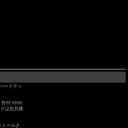
ハードディ
。
外付 SDSI
スクは先月購
がインストールさ