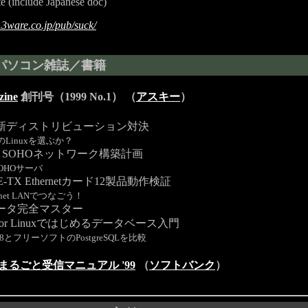
e (include Japanese doc)
3ware.co.jp/pub/suck/
パソコン雑誌／書籍
zine
創刊号（1999 No.1） （
アスキー
）
x最新ディストリビューション対決
Linuxを選ぶか？
SOHOネットワーク構築計画
SOHOサーバ
SE-TX Ethernetカード12製品動作検証
hernet LANでつなごう！
ルータ完全マスター
e8 for Linuxではじめるデータベース入門
le8とフリーソフトのPostgreSQLを比較
まるごと受信マニュアル '99
（
ソフトバンク
）