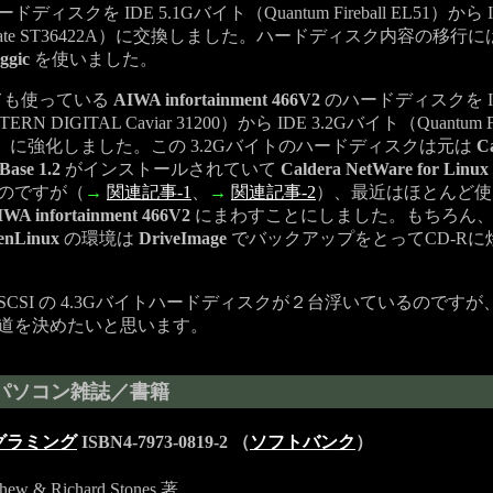
ィスクを IDE 5.1Gバイト（Quantum Fireball EL51）から I
gate ST36422A）に交換しました。ハードディスク内容の移行
ggic
を使いました。
ても使っている
AIWA infortainment 466V2
のハードディスクを ID
N DIGITAL Caviar 31200）から IDE 3.2Gバイト（Quantum Fir
AT）に強化しました。この 3.2Gバイトのハードディスクは元は
C
Base 1.2
がインストールされていて
Caldera NetWare for Linux
のですが（
→
関連記事-1
、
→
関連記事-2
）、最近はほとんど使
IWA infortainment 466V2
にまわすことにしました。もちろん
enLinux
の環境は
DriveImage
でバックアップをとってCD-Rに
CSI の 4.3Gバイトハードディスクが２台浮いているのですが
道を決めたいと思います。
パソコン雑誌／書籍
ログラミング
ISBN4-7973-0819-2 （
ソフトバンク
）
thew & Richard Stones 著