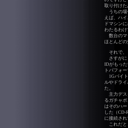
取り付けた
うちの場合
えば、ハイ
ドマシンに
わたるわけ
数台のマシ
ほとんどの
それで、１
さすがに 
IDがもっ
トパフォー
1Gバイト
ルやドライ
た。
主力デスク
るガチャポ
はそのハー
した（CD
に接続され
これだと、