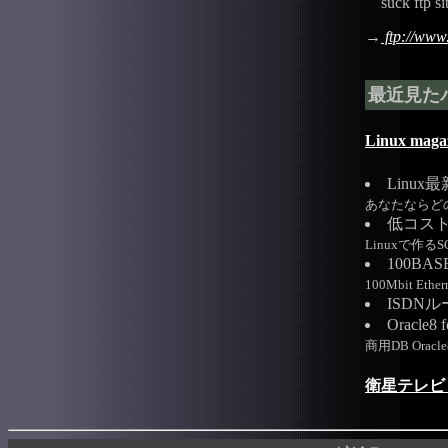
suck ftp sit
→
ftp://www.
最近見た
Linux maga
Linu
あなたならどの
低コスト
Linuxで作る
100BA
100Mbit Et
ISDN
Oracl
商用DB Orac
衛星テレビ