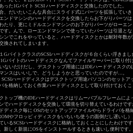
あった1Gバイト SCSI ハードディスクと交換したのでした。
、だいたいこんな具合にスライド式にパーツを拡張していき
エンドマシンのハードデイスクを交換したらお下がりパーツは
わたり、更にミドルエンドマシンのお下がりパーツがローエン
です。んで、ローエンドマシンで使っていたパーツは引退とな
ンでこれをやっていると、ハードディスクとかは耐対年数が
交換されてしまいます。
GバイトクラスのSCSIハードディスクが６台くらい浮きまし
1Gバイトのハードディスクなんてファイルサーバーに取り付けて
たいないだけだし、デスクトップ用途にはIDEハードディスクの
マンスはいいしで、どうしようかと思っていたのですが…。
 SCSIハードディスクはデスクトップ用途パソコンのセットア
バを格納しておく作業ハードディスクとして取り付けておくこ
トップ機のIDEハードディスクはリムーバブルフレームによ
ンでハードディスクを交換して環境を切り替えているわけです
ドディスク毎に OSのセットアップファイルやらドライバを格
-ROMやフロッピィディスクをいちいち使うの面倒だし遅いし
ているSCSIハードディスクに格納しておくことにしたわけです
新しく新規にOSをインストールするときも速いし便利です。