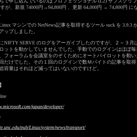
ちで申し込んでいるのはプロフェッショナル (L2) サブスクリ
版ですが、新規 74000円→94,800円 、更新 64,000円 → 74,800円
。
ux マシンでの NetNews記事を取得するツール suck を 3.9.3 から
アップしました。
NIFTY SERVE のログをアーガイブしたのですが、２～３月
ロットを動かしていませんでした。手動でのログインはほぼ毎
、フォーラムを会議室をのぞくためにオートパイロットを動い
回だけでした。その１回のログインで数Ｍバイトの記事を取得
総容量はそれほど減ってはいないのですけど。
】
ine
w.microsoft.com/japan/developer/
e
ite.unc.edu/pub/Linux/system/news/transport/