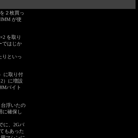
トを２枚買っ
IMM が使
M×2 を取り
ーではじか
たりといっ
）に取り付
×2）に増設
28Mバイト
２台浮いたの
用に確保し
でに、2Gバ
ってもあった
成用マシンに