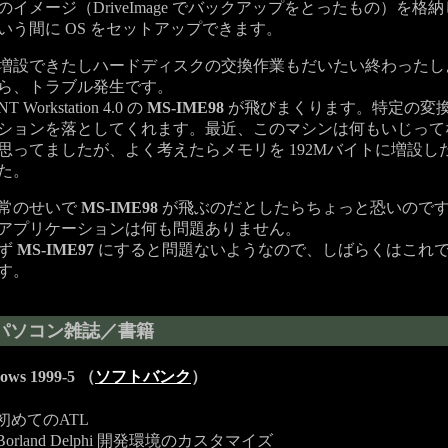
イメージ（DriveImage でバックアップをとったもの）を格
いう間に OS をセットアップできます。
設できたしハードディスクの交換作業もだいたい終わったし
ら、トラブル発生です。
 Workstation 4.0 の
MS-IME98
が飛びまくります。特定の変
ションを落としてくれます。最近、このマシンは何もいじって
思ってましたが、よく考えたらメモリを 192Mバイトに増設し
た。
常のせいで
MS-IME98
が飛ぶのだとしたらちょっと恐いので
アプリケーションは何も問題ありません。
ず
MS-IME97
にすると問題ないようなので、しばらくはこれ
す。
パソコン雑誌／書籍
dows 1999-5 （
ソフトバンク
）
初めてのATL
Borland Delphi 開発環境のカスタマイズ