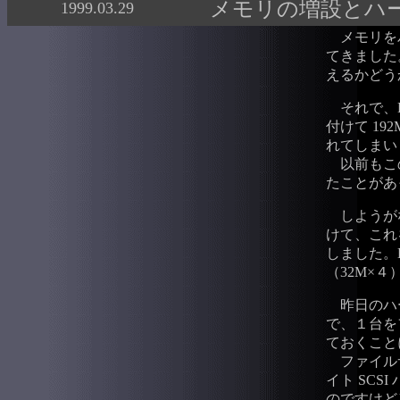
メモリの増設とハー
1999.03.29
メモリをバ
てきました。
えるかどう
それで、K6
付けて 1
れてしまい
以前もこの
たことがあ
しようがないか
けて、これを
しました。K
（32M×
昨日のハー
で、１台を
ておくこと
ファイルサ
イト SCS
のですけど