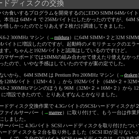
ドディスクの交換
カ食いするプログラムを開発するのにEDO SIMM 64Mバイ
本当は 64M×４ で 256Mバイトにしたかったのですが、64M S
か怪しかったのでとりあえず２枚だけ調達してきました。
-2 300MHz マシン（
→
mildura
）に64M SIMM×２と32M SIM
92Mバイトに増設したのですが、起動時のメモリチェックのエラ
ます。ちゃんと192Mバイトと認識はしているのですけど。
マザーボードではSIMMの組み合わせて使えたり使えなかっ
ったので、いやな予感はしていたのですが案の定でした。
ら、64M SIMM は Pentium Pro 200MHz マシン（
→
draken
128Mバイト（32M×４）」から 192Mバイト（64M×２＋32M
6-2 300MHzマシンのほうも 96M（32M×２＋16M×２）から 1
４）に増設できたので、とりあえずなんとかなりました。
ドディスク交換作業で 4.3GバイトのSCSIハードディスクが
ファイルサーバー（
→
marree
）に取り付けて、もう一台は作業
にしました。
ーバーに 4.3Gバイト SCSI ハードディスクを取り付けたつい
I ハードディスクを２台を取り外しました（SCSI IDが足りない
）。んで、２台の2Gバイト SCSI ハードディスクは、CD-R作