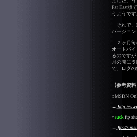
ました。う
Far East
うようです
それで、Lin
バージョン
２ヶ月毎に
オートパイ
るのですが
月の間に５
で、ログの
【参考資料
○MSDN Onl
→
http://ww
○
suck
ftp sit
→
ftp://suns