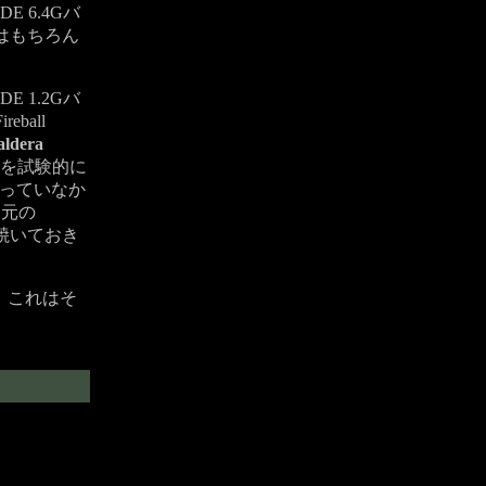
DE 6.4Gバ
にはもちろん
E 1.2Gバ
eball
aldera
を試験的に
っていなか
、元の
焼いておき
、これはそ