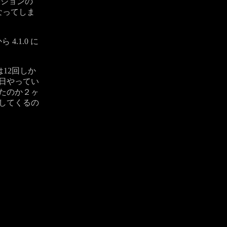
プションの
 になってしま
 4.1.0 に
は12回しか
日やってい
たのか２ヶ
してくるの