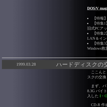
DOS/V mag
【特報】 
【特集1
旧式PCアッ
【特集2
LAN＆イ
【特集3
Window
ハードディスクの交
1999.03.28
ここんとこ
スクの交換
まず、バック
8.3G 
入した
I・O
CD-R 作成環