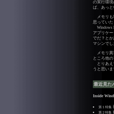
の実行環境の
ば、あっと
メモリも増
思っていた
Windows NT
アプリケー
でだ？とか
マシンでし
メモリ異
ところ他の
とりあえ
うと思いま
最近見た
Inside Win
第１特集
第２特集