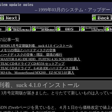
1999年03月のシステム・アップデ
--
の記事一覧
.31 MSDN 3月号定期版到着、suck 4.1.0 インストール
3.29 メモリの増設とハードディスクの交換
3.28 ハードディスクの交換・増設、環境の移行
3 MAXTOR 8.4G IDE HDD、FUJITSU 4.3G SCSI HDD 購入
.21 TEAC CD-Rドライブ CD-R55S セットアップ
.16 TEAC CD-Rドライブ、6.4GB IDE ハードディスク購入
4 MJ-4.8s、MonsterSound MX200、EZ-SCSI 5.0J 購入
、suck 4.1.0 インストール
の 3月号定期版が届きました。とりたてて新しいものは入って
DN のwebページを見ていると、４月１日から価格改定で値上