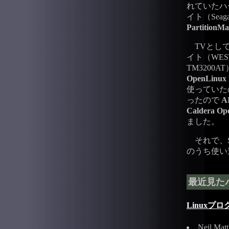
れていたハードデ
イト（Sea
PartitionMa
TVとし
イト（WESTER
TM3200
OpenLinux 
使っていた
ったので
A
Caldera Op
ました。
それで、S
のうち使い
最近見た
Linuxプ
Neil Mat