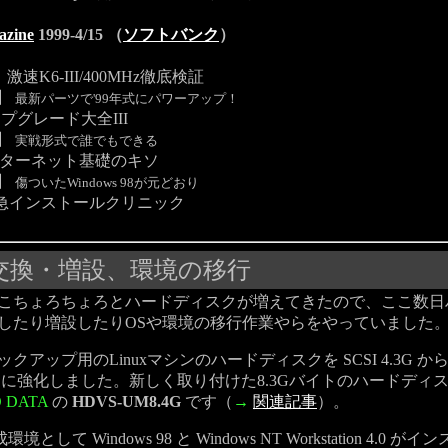
azine
1999-4/15 （
ソフトバンク
）
激速K6-III/400MHz徹底検証
】
最新パーツで'99年式にパワーアップ！
プグレード大全III
】
実戦形式で誰でもできる
ンターネット基礎のキソ
】
傷ついたWindows 98が元どおり
s救急インストールクリニック
換・増設、環境の移行
ちょろちょろとハードディスクが増えてきたので、ここ数日
したり増設したりOSや環境の移行作業やらをやっていました
アップ用のLinuxマシンのハードディスクを SCSI 4.3G から 
バイトに強化しました。新しく取り付けた8.3Gバイトのハードディ
 DATA
の
HDVS-UM8.4G
です（
→
関連記事
）。
境として Windows 98 と Windows NT Workstation 4.0 