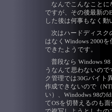
なんでこんなことに
ですが、その後最新のB
した後は何事もなく動
次はハードディスクのファ
はなくWindows 20
できたようです。
普段なら Windows
うなんて思わないのですが、
ク管理では30Gバイト異
作成できないので（NT
い）、Windodws 98
てOSを切替えるのも面倒
で複写しようとしたの