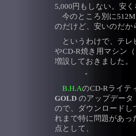
5,000円もしない。安
今のところ別に512M
のだけど、安いのだか
というわけで、テレ
やCD-R焼き用マシン（
増設しておきました。
*
B.H.A
のCD-Rライ
GOLD
のアップデータ（V
ので、ダウンロードし
れまで特に問題があっ
点として、