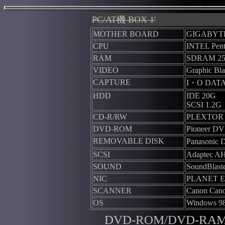
PC/AT機 BOX 1'
MOTHER BOARD
GIGABYT
CPU
INTEL Pent
RAM
SDRAM 2
VIDEO
Graphic Bl
CAPTURE
I・O DATA
HDD
IDE 20G
SCSI 1.2G
CD-R/RW
PLEXTOR 
DVD-ROM
Pioneer DV
REMOVABLE DISK
Panasoni
SCSI
Adaptec AH
SOUND
SoundBlaste
NIC
PLANET E
SCANNER
Canon Can
OS
Windows 9
DVD-ROM/DVD-