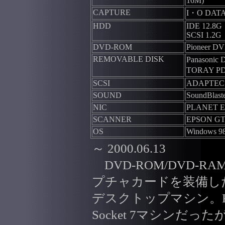
16M)
CAPTURE
I・O DATA
HDD
IDE 12.8G
SCSI 1.2G
DVD-ROM
Pioneer D
REMOVABLE DISK
Panasoni
TORAY P
SCSI
ADAPTEC 
SOUND
SoundBlaste
NIC
PLANET E
SCANNER
EPSON GT
OS
Windows 9
～ 2000.06.13
DVD-ROM/DVD-
プチャカードを装備し
デスクトップマシン。K6-
Socket 7マシンだったが