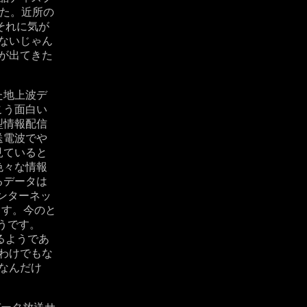
した。近所の
それに気が
ないじゃん
が出てきた
た地上波デ
こう面白い
型情報配信
送電波でや
見ていると
色々な情報
るデータは
インターネッ
ます。今のと
ようです。
るようであ
わけでもな
なんだけ