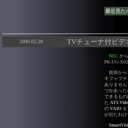
最近見た
TVチューナ付ビデオキャ
2000.02.28
NEC
から
PK-UG-X
前前からT
キフャプチ
ありません
つかあった
できるもの
た
ATI-Vid
の
VAIO
を
が出たわけ
SmartVis