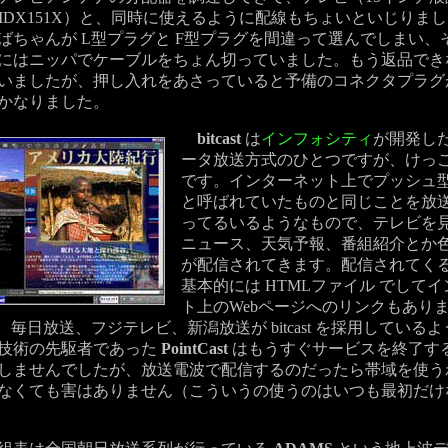
 MDX151X）と、同時に使えるように配線もちょいといじりま
ばちゃんが L型プラグと F型プラグを間違って選んでしまい、
にはニッパでケーブルをちょん切っていました。もう返品でき
いましたが、押し入れをあさっていると予備のコネクタプラグ
かなりました。
bitcast
は
インフォシティ
が開発し
ータ放送方式のひとつですが、けっ
です。インターネット上でプッシュ
と呼ばれていたものと同じことを放
ってるいるようなもので、テレビを
ニュース、天気予報、番組紹介とか
が配信されてきます。配信されてく
基本的には HTMLファイル でして
ト上のWebページへのリンクもあり
、毎日放送、フジテレビ、新潟放送が bitcast を採用している
技術の先駆者であった
PointCast
はもうすぐサービスを終了す
しませんでしたが、放送電波で配信するのだったら帯域を使う
なくても害はありません（こういうの使うのはいつも最初だけ