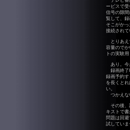
テレビ番
ービスで受
信号の隙間
覧して、録
そこがかっ
接続されて
とりあえず
容量のでか
トの実験用 
あり。今が
録画終了
録画予約す
を長くとれ
い。
つかえな
その後、
キストで書
問題は回避
試していま