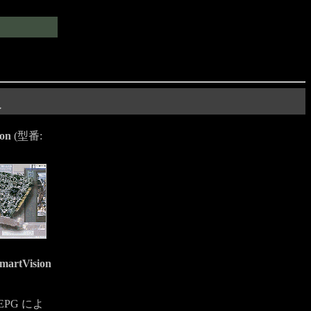
入
ion
(型番:
martVision
PG によ