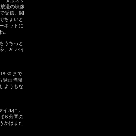
ータ放送サ
放送の映像
ンで受信、閲
でちょいと
ーネットに
ね。
もうちっと
今、2Gバイ
8:30 まで
なら録画時間
しようもな
ァイルにテ
ば６分間の
うかはまだ