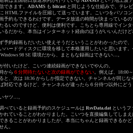
組表は全国朝日放送系列が行っている
ADAMS
という地上波デ
信できます。
ADAMS
も
bitcast
と同じような仕組みで、テレビ
に HTMLファイルを圧縮して送っています。こいつをパソコ
画予約もできるわけです。データ放送の時間が決まっているの
たるいのですけど、便利は便利です。こちとら専用線でインタ
いるだから、本当はインターネット経由のほうがいいんだけど
予約録画もだいたい使えそうだということがわかったので、
いハードディスクに環境を移して本格運用したいと思います。
Windows 98 SE 環境だから、まともな録画はできない…。
付いたけど、こいつ連続録画ができないでやんの。
時から
６分間待たないと次の録画ができない
。例えば、18:00～1
ると、次は 18:36 からしか指定できない。チャンネルが同じ
ば対応できるけど、チャンネルが違ったら６分待つ以外にどう
いヤツ…。
調べていると録画予約のスケジュールは
RsvData.dat
というフ
かれていることがわかりました。こいつを直接編集してしまえ
できることがわかりましたが、本当にちゃんと録画できるかど
せん。