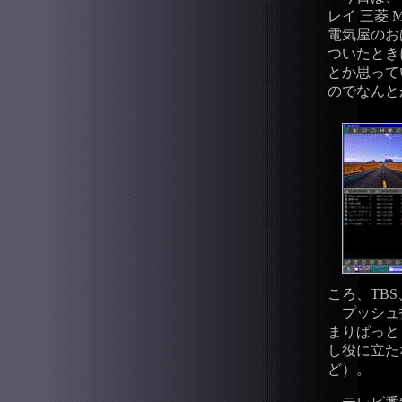
レイ 三菱
電気屋のお
ついたとき
とか思って
のでなんと
ころ、TBS
プッシュ
まりぱっと
し役に立た
ど）。