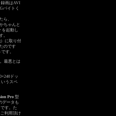
録画はAVI
1Gバイトく
たら、
かちゃんと
r
を起動し
す。
t
）に取り付
たのです
うです。
。最悪とは
×240ドッ
オというスペ
sion Pro
型
のデータも
うです。た
でのみご利用頂け