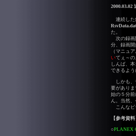
2000.03.0
連続した録
RsvData.da
た。
次の録画開
分、録画開
（マニュア
い
てぇ～の
しんば、本
できるよう
しかも、予
要がありま
始の５分前
ん。当然、
こんなビ
【参考資料
○
PLANEX 