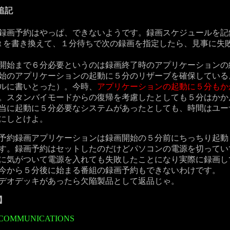
2 追記
画予約はやっぱ、できないようです。録画スケジュールを記
t
を書き換えて、１分待ちで次の録画を指定したら、見事に失
始まで６分必要というのは録画終了時のアプリケーションの
始のアプリケーションの起動に５分のリザーブを確保している
ルに書いとった）。今時、
アプリケーションの起動に５分もか
。スタンバイモードからの復帰を考慮したとしても５分はかか
当に起動に５分必要なシステムがあったとしても、時間はユー
にしとけよ。
約録画アプリケーションは録画開始の５分前にちっちり起動
す。録画予約はセットしたのだけどパソコンの電源を切ってい
に気がついて電源を入れても失敗したことになり実際に録画し
今から５分後に始まる番組の録画予約もできないわけです。
デオデッキがあったら欠陥製品として返品じゃ。
】
COMMUNICATIONS