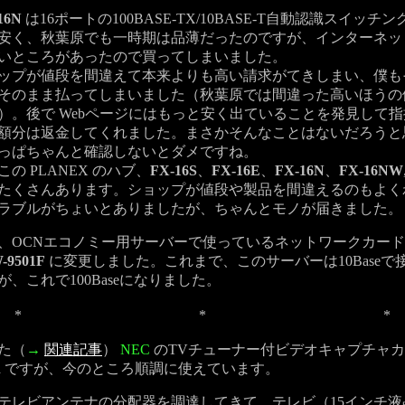
16N
は16ポートの100BASE-TX/10BASE-T自動認識スイッチ
安く、秋葉原でも一時期は品薄だったのですが、インターネッ
いところがあったので買ってしまいました。
プが値段を間違えて本来よりも高い請求がてきしまい、僕も
そのまま払ってしまいました（秋葉原では間違った高いほうの
）。後で Webページにはもっと安く出ていることを発見して
額分は返金してくれました。まさかそんなことはないだろうと
っぱちゃんと確認しないとダメですね。
 PLANEX のハブ、
FX-16S
、
FX-16E
、
FX-16N
、
FX-16NW
たくさんあります。ショップが値段や製品を間違えるのもよく
ブルがちょいとありましたが、ちゃんとモノが届きました。
OCNエコノミー用サーバーで使っているネットワークカー
-9501F
に変更しました。これまで、このサーバーは10Baseで
、これで100Baseになりました。
*
*
*
た（
→
関連記事
）
NEC
のTVチューナー付ビデオキャプチャ
n
ですが、今のところ順調に使えています。
レビアンテナの分配器を調達してきて、テレビ（15インチ液