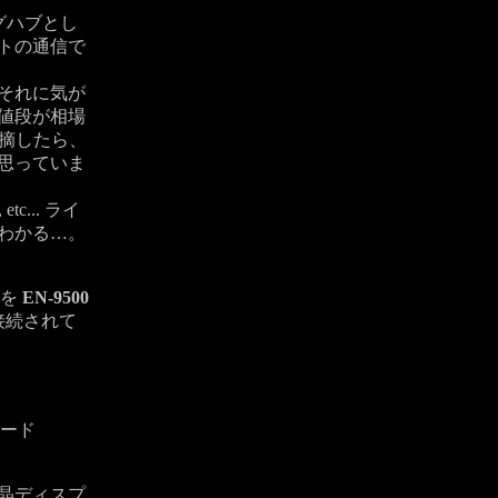
ングハブとし
トの通信で
それに気が
値段が相場
指摘したら、
思っていま
, etc... ライ
わかる…。
ドを
EN-9500
接続されて
カード
晶ディスプ