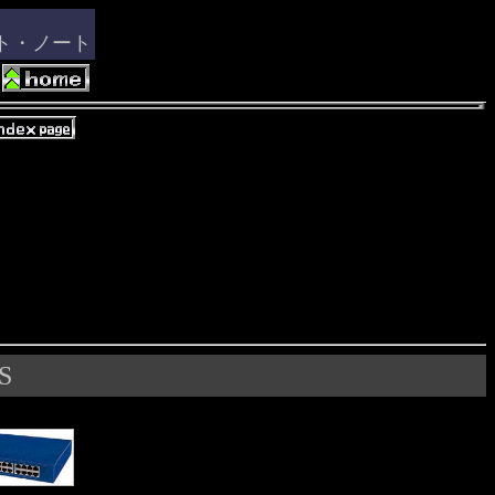
ート・ノート
S