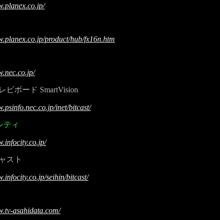
.planex.co.jp/
.planex.co.jp/product/hub/fx16n.htm
.nec.co.jp/
ード SmartVision
.psinfo.nec.co.jp/inet/bitcast/
シティ
.infocity.co.jp/
ャスト
infocity.co.jp/seihin/bitcast/
w.tv-asahidata.com/