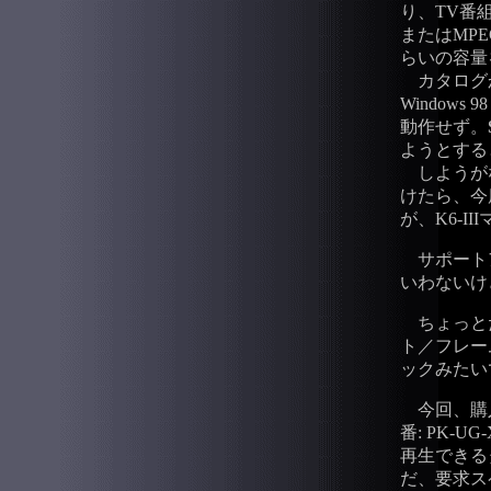
り、TV番
またはMP
らいの容量
カタログか
Windows 
動作せず。
ようとする
しようがないか
けたら、今
が、K6-
サポート
いわないけ
ちょっとだけ
ト／フレーム
ックみたい
今回、購入
番: PK-
再生できる
だ、要求スペッ