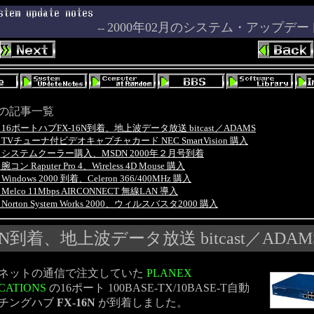
2000年02月のシステム・アップデ
--
の記事一覧
.29 16ポートハブFX-16N到着、地上波データ放送 bitcast／ADAMS
.28 TVチューナ付ビデオキャプチャカード NEC SmartVision 購入
2.23 システムクーラー購入、MSDN 2000年２月号到着
1 腕コン Raputer Pro 4、Wireless 4D Mouse 購入
7 Windows 2000 到着、Celeron 366/400MHz 購入
14 Melco 11Mbps AIRCONNECT 無線LAN 導入
13 Norton System Works 2000、ウィルスバスタ2000 購入
N到着、地上波データ放送 bitcast／ADAM
ネットの通信で注文していた
PLANEX
CATIONS
の16ポート 100BASE-TX/10BASE-T自動
チングハブ
FX-16N
が到着しました。