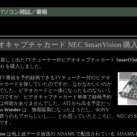
パソコン雑誌／書籍
プチャカード NEC SmartVision 購
新しく出たTVチューナー付ビデオキャプチャカード
SmartVis
024) を購入しました。
V番組を予約録画できるTVチューナー付のビデオ
ャカードを探していたのですが、なかなかいいのが
でした。ビデオカードと一体になったものならいく
のですが、ビデオキャプチャカード単体で録画予約
は何故かありませんでした。ATI から出る予定だっ
eo Wonder
は、無期延期になったようだし、SONY
買うのもアホらしいし…。とか思っていたところに、NEC の
S
です。
ion
は地上波データ放送の ADAMS で配信されている ADAMS-E