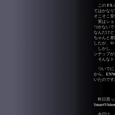
この
FX-
てはかなり
そこそこ安
実はショッ
つかないで
なんだけど
ちゃんと差
したが、や
しかし、この
ンナップが
そんなトラ
ついでに、
から、
ENW
いたのですが
昨日買っ
SmartVisio
今日は、テ