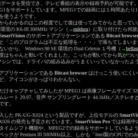
組データを受信でき、テレビ番組の表示や録画予約が可能です。
EG1をサポートしています。MPEG1での録画には１時間あたり
を使うようです。
らわかるのはこの程度でして後は使ってみてからと思ってい
98 環境の K6-III 300MHz マシン（
→
mildura
）に取り付けたら何故
SmartVision
のサポートアプリケーションである
Bitcast browse
と「このプログラムは不正な処理を・・・」で落ちてしまいま
ら、 Windows 98 SE 環境の Dual Celeron １号機（
→
belfas
度はちゃんと動いてくれました。こっちが動いてから気がつい
IIIマシンでは、ドライバの組み込みがうまくいっていなかったよ
アプリケーションである
Bitcast browser
はけっこう使いにくい
ど、アイコンがさっぱりわかんない。
キャプチャしてみしたが MPEG1 は画像フレームサイズ 320
レート 29.97、音声 サンプリングレート 44.1kHz／ステレ
です。
した PK-UG-X024 という製品ですが、上位モデルの
SmartVi
UG-X026 の発売も予定されています。
SmartVision Pro
では録画中
タイムシフト機能や、MPEG2での録画をサポートしているよ
クが Pentium III 500MHz以上、しかも「Intel製のCPU