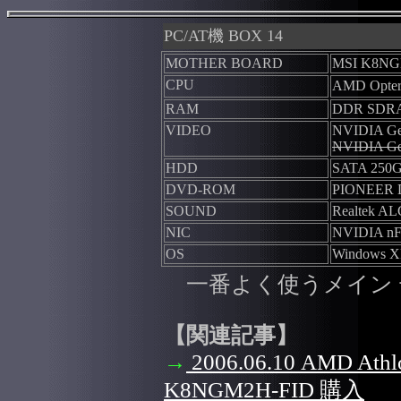
PC/AT機 BOX 14
MOTHER BOARD
MSI K8NG
CPU
AMD Opter
RAM
DDR SDR
VIDEO
NVIDIA Ge
NVIDIA GeF
HDD
SATA 250
DVD-ROM
PIONEER 
SOUND
Realtek AL
NIC
NVIDIA nFo
OS
Windows XP
一番よく使うメイン 
【関連記事】
→
2006.06.10 AMD Athl
K8NGM2H-FID 購入