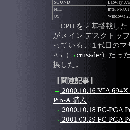
SOUND
Labway Xw
NIC
Intel PRO/
OS
Windows 20
CPU を２基搭載した 
がメイン デスクトッ
っている。１代目のマザーボ
A5（
→
crusader
）だったが
換した。
【関連記事】
→
2000.10.16 VIA 6
Pro-A 購入
→
2000.10.18 FC-PGA 
→
2001.03.29 FC-PGA P