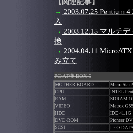
【関連記事】
→
2003.07.25 Pentium 4
入
→
2003.12.15 
換
→
2004.04.11 MicroA
み立て
PC/AT機 BOX 5
MOTHER BOARD
Micro Star
CPU
INTEL Pen
RAM
SDRAM 1
VIDEO
Matrox G5
HDD
IDE 41.1G 
DVD-ROM
Pioneer DV
SCSI
I・O DATA