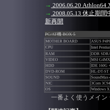
→
2006.06.20 Athl
→
2008.05.13 休止期
新再開
PC/AT機 BOX 5
MOTHER BOARD
ASUS P4P8
CPU
Intel Pent
RAM
DDR SDR
VIDEO
MSI G4MX
HDD
IDE 160G +
DVD-ROM
HL-DT-ST
SOUND
SoundMax-
NIC
3Com 3C94
OS
Windows XP
一番よく使うメイン 