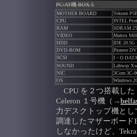
PC/AT機 BOX 5
MOTHER BOARD
Tekram P5
CPU
INTEL Pent
RAM
SDRAM 2
VIDEO
Matrox Mil
HDD
IDE 20.5G
DVD-ROM
Pioneer DV
SCSI
I・O DATA
SOUND
Labway Xw
NIC
3Com 3C-9
OS
Windows 20
CPU を２つ搭載した Dua
Celeron １号機（
→
belfa
力デスクトップ機とし
調達したマザーボードEP
しなかったけど、Tekram