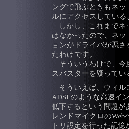
ングで飛ぶときもネッ
ルにアクセスしている
しかし、これまでネ
はなかったので、ネッ
ョンがドライバが悪さ
たわけです。
そういうわけで、今
スバスターを疑ってい
そういえば、ウィル
ADSLのような高速イ
低下するという問題が
レンドマイクロのWe
トリ設定を行った記憶