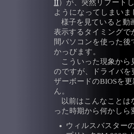
II
）が、突然リブート
ようになってしまいま
様子を見ていると動画
表示するタイミングで
間パソコンを使った後でN
かっびます。
こういった現象から
のですが、ドライバを
ザーボードのBIOSを
ん。
以前はこんなことは
った時期から何かしら
ウィルスバスター