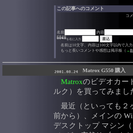
この記事へのコメント
コ
名前
内容
を右に入力
名前は10文字、内容は100文字以内で入
もっと長いコメントや感想は掲示板（
→
B
Matrox G550 購入
2001.08.24
Matrox
のビデオカー
ルク）を買ってみまし
最近（といっても２
前から）、メインの Windo
デスクトップ マシン（