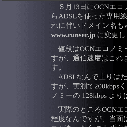
８月13日にOCNエコ
らADSLを使った専用
れに伴いドメイン名もwww.run
www.runser.jp
に変更し
値段はOCNエコノミ
すが、通信速度はこれ
す。
ADSLなんで上りは
すが、実測で200kbp
ノミーの 128kbps 
実際のところOCNエ
程度なんですが、当面