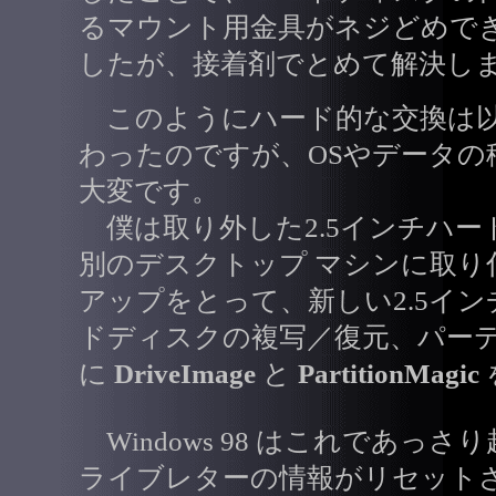
るマウント用金具がネジどめで
したが、接着剤でとめて解決し
このようにハード的な交換は以
わったのですが、OSやデータの
大変です。
僕は取り外した2.5インチハー
別のデスクトップ マシンに取り
アップをとって、新しい2.5イ
ドディスクの複写／復元、パー
に
DriveImage
と
PartitionMagic
Windows 98 はこれであっさり
ライブレターの情報がリセット