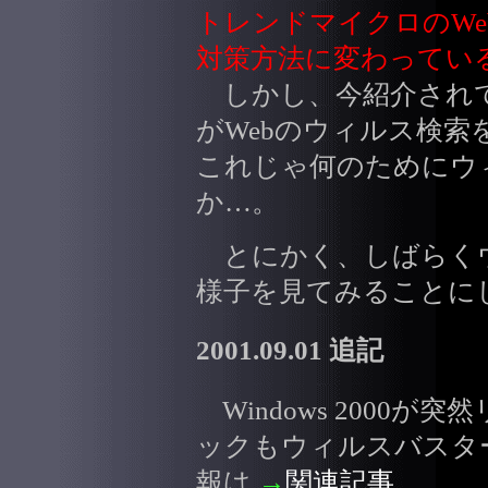
トレンドマイクロのW
対策方法に変わってい
しかし、今紹介されて
がWebのウィルス検
これじゃ何のためにウ
か…。
とにかく、しばらく
様子を見てみることに
2001.09.01 追記
Windows 2000
ックもウィルスバスタ
報は
→
関連記事
。