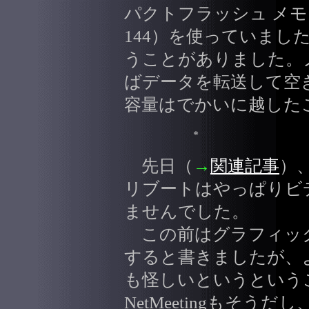
パクトフラッシュ メモリカー
144）を使っていまし
うことがありました。
ばデータを転送して空
容量はでかいに越した
*
先日（
→
関連記事
）、
リブートはやっぱりビ
ませんでした。
この前はグラフィッ
すると書きましたが、
も怪しいというという
NetMeetingもそ