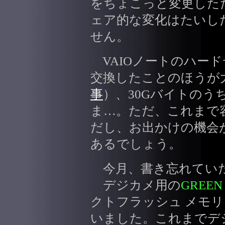
をちょこっと変更した
ェア的な変化はたいし
せん。
VAIOノートのハード
交換したことのほうが
事
）、30Gバイトのう
ま…。ただ、これまで
だし、お出かけの機会
あるでしょう。
今月、書き忘れてい
デジカメ用の
GREEN
クトフラッシュ メモリカ
いました。これまでデ