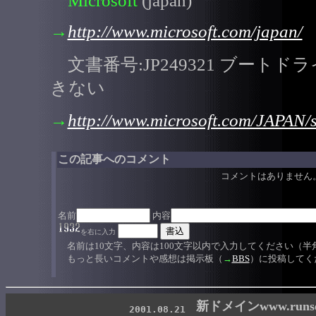
Microsoft
(japan)
→
http://www.microsoft.com/japan/
文書番号:JP249321 ブー
きない
→
http://www.microsoft.com/JAPAN/
この記事へのコメント
コメントはありません
名前
内容
を右に入力
名前は10文字、内容は100文字以内で入力してください（半
もっと長いコメントや感想は掲示板（
→
BBS
）に投稿してく
新ドメインwww.runs
2001.08.21