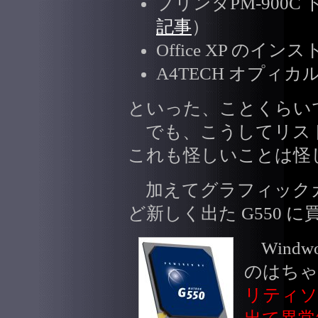
プリンタPM-900
記事
）
Office XP のイン
A4TECH オプィ
といった、ことくらい
でも、こうしてリス
これも怪しいことは怪しい
加えてグラフィック
ど新しく出た G550
Windwo
のはちゃ
リティ