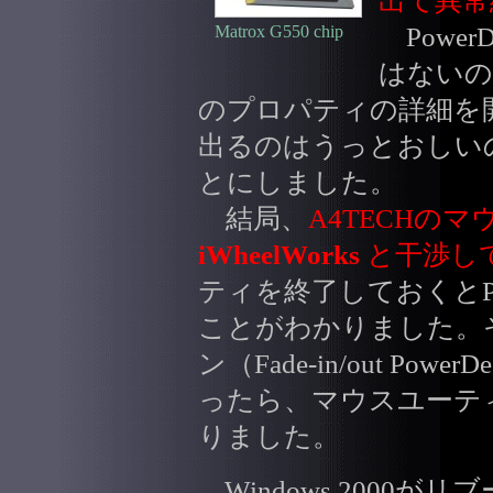
出て異常
Matrox G550 chip
Powe
はないの
のプロパティの詳細を
出るのはうっとおしい
とにしました。
結局、
A4TECHの
iWheelWorks
と干渉し
ティを終了しておくとPo
ことがわかりました。その
ン（Fade-in/out Power
ったら、マウスユーテ
りました。
Windows 2000