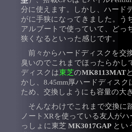
分に使えます。しかし、ハードディ
がに手狭になってきました。うちでは W
アルブートで使っていて、どっ
狭くなるといった感じです。
前々からハードディスクを交換
臭いのでこれまでほったらかしで
ディスクは
東芝
の
MK8113MAT
かし、8.45mm厚ハードディス
ため、交換しようにも容量の大
そんなわけでこれまで交換に踏
ノートXRを使っている友人が
っしょに東芝
MK3017GAP
という