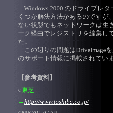
Windows 2000 のドライ
くつか解決方法があるのですが
ない状態でもネットワークは生
ーク経由でレジストリを編集し
た。
この辺りの問題はDriveImag
のサポート情報に掲載されてい
【参考資料】
○
東芝
→
http://www.toshiba.co.jp/
○MK3017GAP