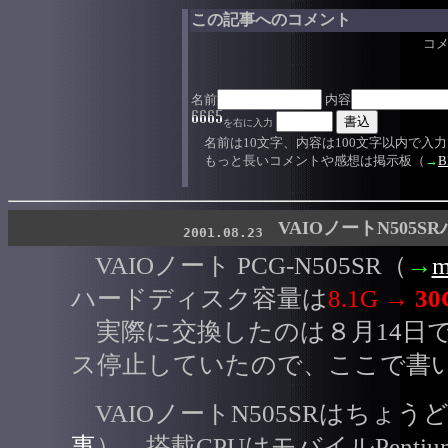
この記事へのコメント
コ
名前
内容
を右に入力
名前は10文字、内容は100文字以内で入
もっと長いコメントや感想は掲示板（
→
B
VAIOノートN505
2001.08.23
VAIOノート PCG-N505SR（
→
m
ハードディスク容量は
8.1G →
30
実際に交換したのは８月14日
ス停止していたので、ここで書
VAIOノートN505SRはちょ
事
）、搭載CPUはモバイルPentium