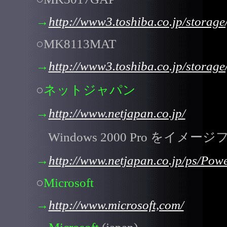
→
http://www3.toshiba.co.jp/storag
○MK8113MAT
→
http://www3.toshiba.co.jp/storag
○
ネットジャパン
→
http://www.netjapan.co.jp/
Windows 2000 Pro を
→
http://www.netjapan.co.jp/ps/Pow
○
Microsoft
→
http://www.microsoft,com/