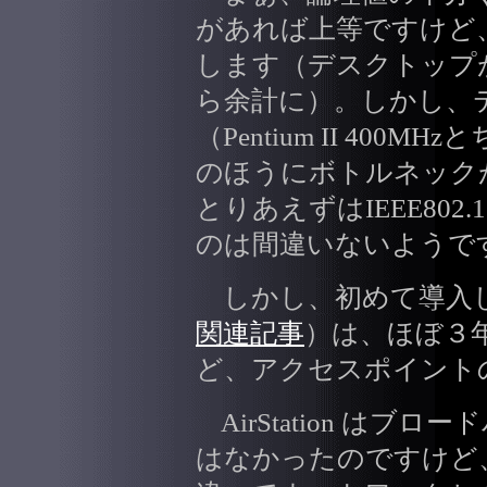
があれば上等ですけど
します（デスクトップがGig
ら余計に）。しかし、
（Pentium II 400M
のほうにボトルネック
とりあえずはIEEE802.
のは間違いないようで
しかし、初めて導入したIE
関連記事
）は、ほぼ３
ど、アクセスポイント
AirStation はブ
はなかったのですけど