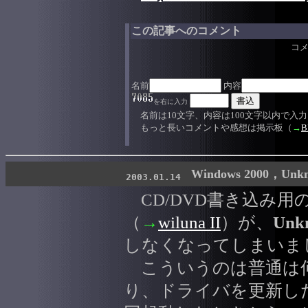
この記事へのコメント
コ
名前
内容
を右に入力
名前は10文字、内容は100文字以内で入
もっと長いコメントや感想は掲示板（
→
B
Windows 2000，Unkn
2003.01.14
CD/DVD書き込み用のWi
（
→
wiluna II
）が、
Unk
しなくなってしまいま
こういうのは普通は
り、ドライバを更新し