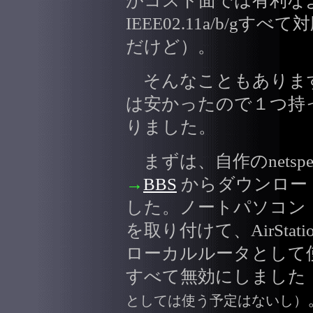
がコスト面では有利な
IEEE02.11a/b/
だけど）。
そんなこともありま
は安かったので１つ持
りました。
まずは、自作のnetsp
→
BBS
からダウンロー
した。ノートパソコン
を取り付けて、AirSta
ローカルルータとして
すべて無効にしました
としては使う予定はないし）