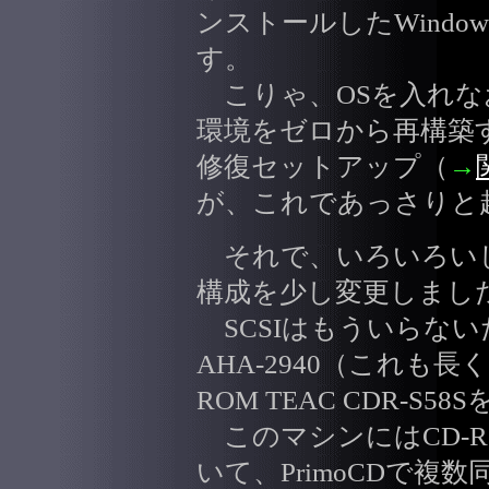
ンストールしたWindow
す。
こりゃ、OSを入れな
環境をゼロから再構築
修復セットアップ（
→
が、これであっさりと
それで、いろいろい
構成を少し変更しまし
SCSIはもういらないだろ
AHA-2940（これも長
ROM TEAC CDR-S5
このマシンにはCD-
いて、PrimoCDで複