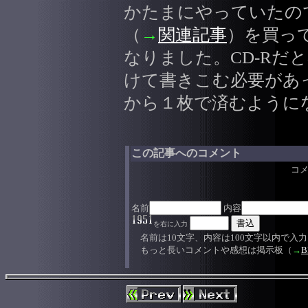
かたまにやっていたの
（
→
関連記事
）を買っ
なりました。CD-Rだ
けて書きこむ必要があ
から１枚で済むように
この記事へのコメント
コ
名前
内容
を右に入力
名前は10文字、内容は100文字以内で入
もっと長いコメントや感想は掲示板（
→
B