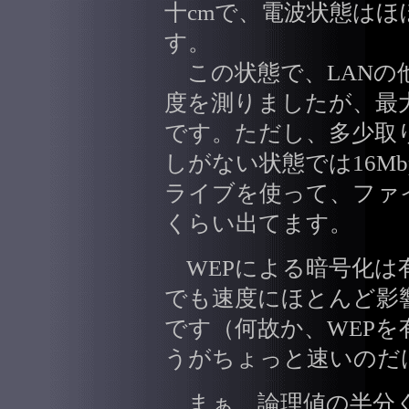
十cmで、電波状態はほ
す。
この状態で、LANの
度を測りましたが、最大
です。ただし、多少取
しがない状態では16Mbp
ライブを使って、ファイ
くらい出てます。
WEPによる暗号化は
でも速度にほとんど影
です（何故か、WEPを
うがちょっと速いのだ
まぁ、論理値の半分