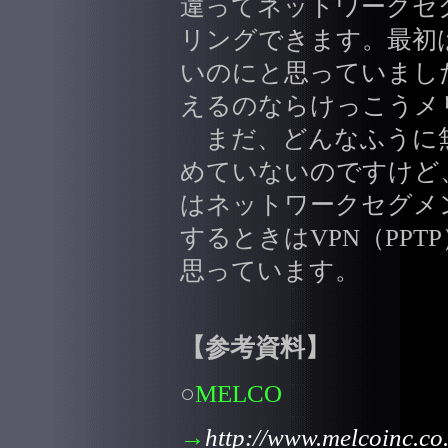
違ってネットワークセ
リングできます。最初
いのにと思っていまし
えるのならけっこうメ
まだ、どんなふうに無
めていないのですけど
はネットワークセグメ
するときはVPN（PP
思っています。
【参考資料】
○
MELCO
→
http://www.melcoinc.co.