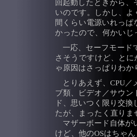
回起動したときから、
いのです。しかし、よ
間くらい電源いれっぱ
かったので、何かいじ
一応、セーフモードで
さそうですけど、とにかく
ゃ原因はさっぱりわか
とりあえず、CPU／
ブ類、ビデオ／サウンド／
ド、思いつく限り交換
たが、まったく直りま
マザーボード自体がい
けど、他のOSはちゃ