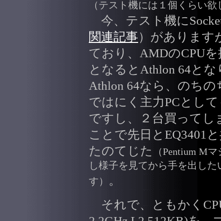
（テスト機には１個くらい欲
今、テスト機にSocket A
関連記事
）があります
ており、AMDのCPU
となるとAthlon 64
Athlon 64なら、の
ではにく主力PCとし
ですし、２台買ってし
ことで先日とEQ3401
たのてじた
（Pentium 
し様子を見てから手を出した
。
す）
それで、ともかくCPUはAthlo
2.2GHz L2 512KB