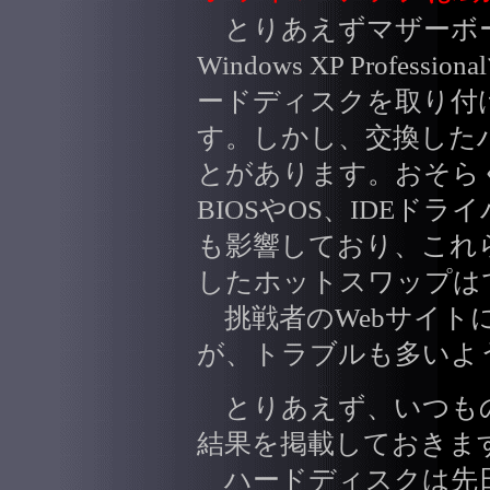
とりあえずマザーボードGA
Windows XP Profe
ードディスクを取り付
す。しかし、交換した
とがあります。おそらく、C
BIOSやOS、IDEド
も影響しており、これ
したホットスワップは
挑戦者のWebサイト
が、トラブルも多いよ
とりあえず、いつも
結果を掲載しておきま
ハードディスクは先