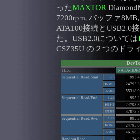
った
MAXTOR
DiamondM
7200rpm, バッファ8M
ATA100接続とUSB2
た。USB2.0については
CSZ35U の２つの
DevTe
TEST
NAKA-HDR
Sequential Read/Start
995.4
512B
24793.3
16384B
55318.9
65536B
Sequential Read/End
995.2
512B
24793.8
16384B
37073.7
65536B
Sequential Read/Ave.
995.3
512B
24793.6
16384B
46196.3
65536B
Random Read
34.9
512B