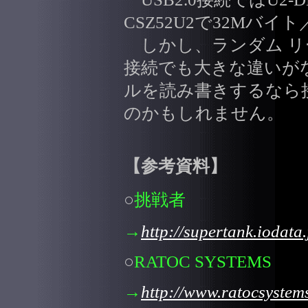
CSZ52U2で32Mバ
しかし、ランダム リ
接続でも大きな違いが
ルを読み書きするなら
のかもしれません。
【参考資料】
○
挑戦者
→
http://supertank.iodata.
○
RATOC SYSTEMS
→
http://www.ratocsystem