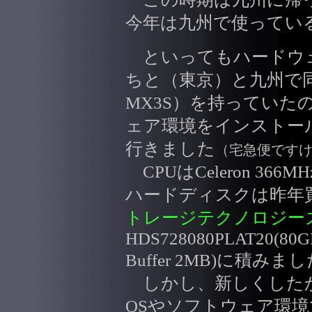
今年は九州で使ってい
といってもハードウ
ちと（東京）と九州で同じP
MX3S）を持っていた
ェア環境をインストー
行きました
（宅急便です
CPUはCeleron 366MHz
ハードディスクは昨年
トレージテクノロジー
HDS728080PLAT20(80GB,
Buffer 2MB)に積みま
しかし、新しくした
OSやソフトウェア環