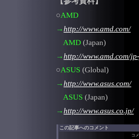
【参考資料】
○
AMD
→
http://www.amd.com/
AMD
(Japan)
→
http://www.amd.com/jp-
○
ASUS
(Global)
→
http://www.asus.com/
ASUS
(Japan)
→
http://www.asus.co.jp/
この記事へのコメント
コ