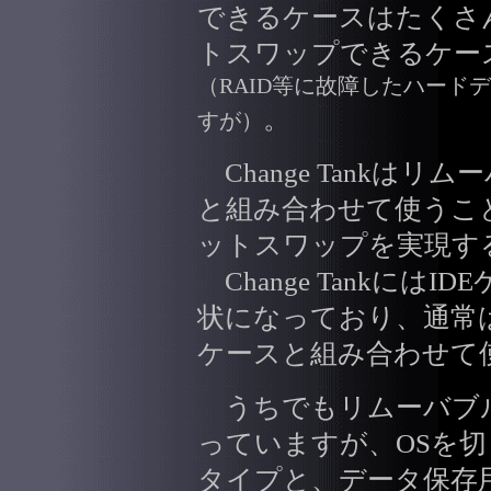
できるケースはたくさ
トスワップできるケー
（RAID等に故障したハード
。
すが）
Change Tankはリ
と組み合わせて使うこと
ットスワップを実現す
Change Tankには
状になっており、通常
ケースと組み合わせて
うちでもリムーバブル
っていますが、OSを
タイプと、データ保存