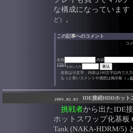
な構成になっています
。
ど）
この記事へのコメント
コ
名前
内容
を右に入力
名前は10文字、内容は100文字以内で入
もっと長いコメントや感想は掲示板（
→
B
IDE接続HDDホットス
2005.02.03
挑戦者
から出たIDE接
ホットスワップ化基板 Ch
Tank (NAKA-HDRM/5