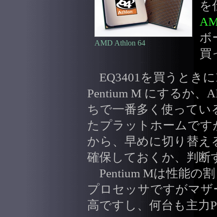
を
A
ボ
AMD Athlon 64
買
EQ3401を買うときにInt
Pentium M にする
ちで一番多く使っているのはI
たプラットホームです
から、早めに切り替え
確保しておくか、判断
Pentium Mは性能
プロセッサですがマザ
高ですし、何台も主力