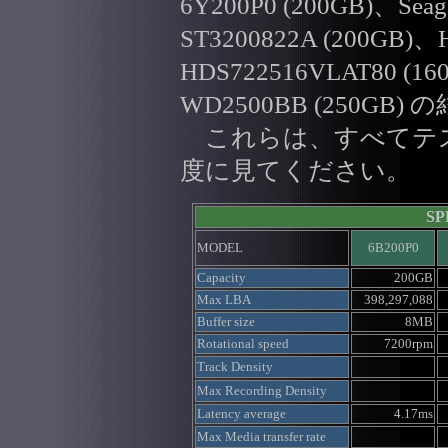
6Y200P0 (200GB)、Seagat
ST3200822A (200GB)、H
HDS722516VLAT80 (160G
WD2500BB (250G
これらは、すべてテス
度に見てください。
SP
MODEL
6B200P0
Capacity
200GB
Max LBA
398,297,088
Buffer size
8MB
Rotational speed
7200rpm
Track Density
Max Recording Density
Latency average
4.17ms
Max Media transfer rate