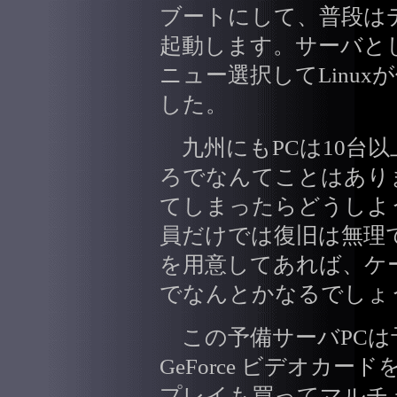
ブートにして、普段はデスク
起動します。サーバと
ニュー選択してLinu
した。
九州にもPCは10台以
ろでなんてことはあり
てしまったらどうしよ
員だけでは復旧は無理
を用意してあれば、ケ
でなんとかなるでしょ
この予備サーバPCは予
GeForce ビデオカ
プレイも買ってマルチ