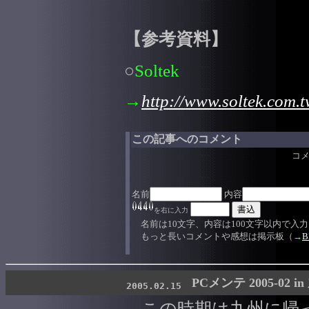
【参考資料】
○
Soltek
→
http://www.soltek.com.t
この記事へのコメント
コ
名前
内容
を右に入力
名前は10文字、内容は100文字以内で入
もっと長いコメントや感想は掲示板（
→
B
PCメンテ 2005-02 i
2005.02.15
この時期は九州に帰っ