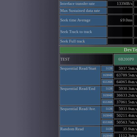
Interface transfer rate
133MB/s
Max Sustained data rate
Seek time Average
≦9.0ms
Seek Track to track
Seek Full track
DevTe
TEST
6B200P0
Sequential Read/Start
5937.5
512B
kB/
63789.5
16384B
kB/
64065.8
65536B
kB/
Sequential Read/End
5930.3
512B
kB/
36633.2
16384B
kB/
37061.5
65536B
kB/
Sequential Read/Ave.
5933.9
512B
kB/
50211.4
16384B
kB/
50563.7
65536B
kB/
Random Read
35.9
512B
kB/
1112.3
16384B
kB/