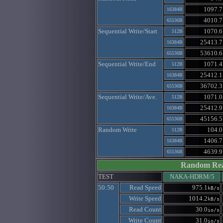
1097.7
16384B
4010.7
65536B
Sequential Write/Start
1070.6
512B
25413.7
16384B
53610.6
65536B
Sequential Write/End
1071.4
512B
25412.1
16384B
36702.3
65536B
Sequential Write/Ave.
1071.0
512B
25412.9
16384B
45156.5
65536B
Random Write
104.0
512B
1406.7
16384B
4639.9
65536B
Random Re
TEST
NAKA-HDRM/5
50:50
Read Speed
975.1
kB/s
Write Speed
1014.2
kB/s
Read Count
30.0
io/s
Write Count
31.0
io/s