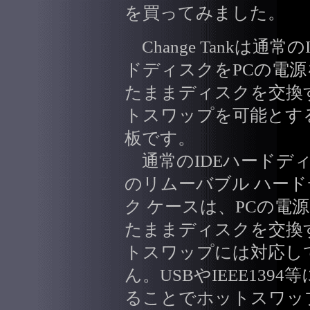
を買ってみました。
Change Tankは通常の
ドディスクをPCの電源
たままディスクを交換
トスワップを可能とす
板です。
通常のIDEハードデ
のリムーバブル ハー
ク ケースは、PCの電
たままディスクを交換
トスワップには対応し
ん。USBやIEEE1394
ることでホットスワッ