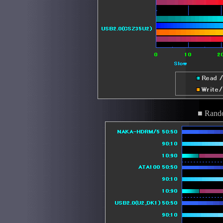
■ Rand