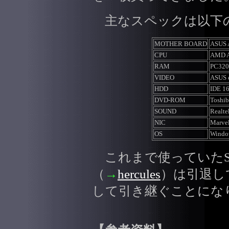
主なスペックは以下
MOTHER BOARD
ASUS 
CPU
AMD A
RAM
PC32
VIDEO
ASUS 
HDD
IDE 1
DVD-ROM
Toshi
SOUND
Realt
NIC
Marve
OS
Window
これまで使っていたSocket
（
→
hercules
）は引退して
して引き継ぐことにな