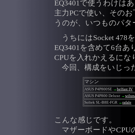
EQ3401で使うわけは
主力PCで使い、その
うのが、いつものパタ
うちにはSocket 4
EQ3401を含めて6台
CPUを入れかえるにな
今回、構成をいじっ
マシン
ASUS P4P800SE
→
belfast IV
ASUS P4P800 Deluxe
→
wilun
Soltek SL-B8E-FGR
→
rafale
こんな感じです。
マザーボードやCPU