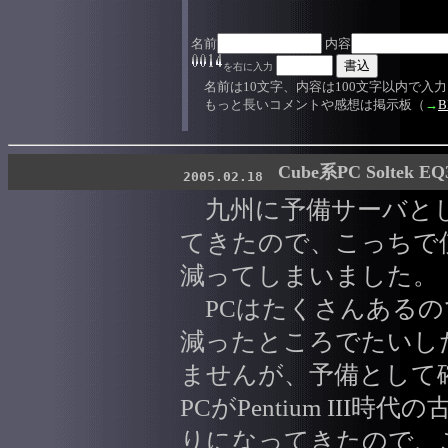
名前
内容
を右に入力
名前は10文字、内容は100文字以内で入
もっと長いコメントや感想は掲示板（
→
B
Cube系PC Soltek EQ
2005.02.18
九州に予備サーバとし
てきたので、こっちで
減ってしまいました。
PCはたくさんあるの
減ったところでたいし
ませんが、予備として
PCがPentium III時
りになってきたので、