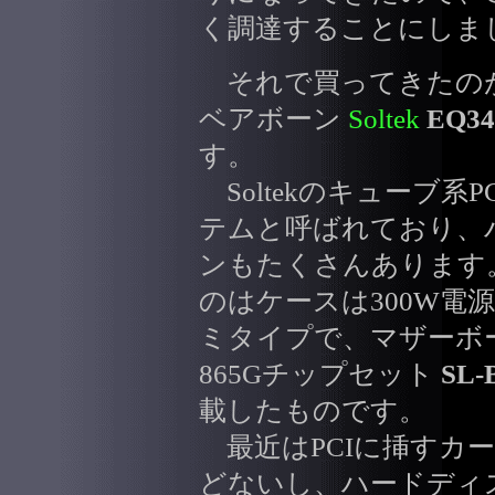
く調達することにしま
それで買ってきたの
ベアボーン
Soltek
EQ34
す。
Soltekのキューブ系PC
テムと呼ばれており、
ンもたくさんあります
のはケースは300W電
ミタイプで、マザーボード
865Gチップセット
SL-
載したものです。
最近はPCIに挿すカ
どないし、ハードディ