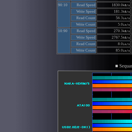
90:10
Read Speed
1830.0
kB/s
Write Speed
181.3
kB/s
Read Count
56.3
io/s
Write Count
5.0
io/s
10:90
Read Speed
270.3
kB/s
Write Speed
2767.5
kB/s
Read Count
8.0
io/s
Write Count
85.0
io/s
■ Sequan