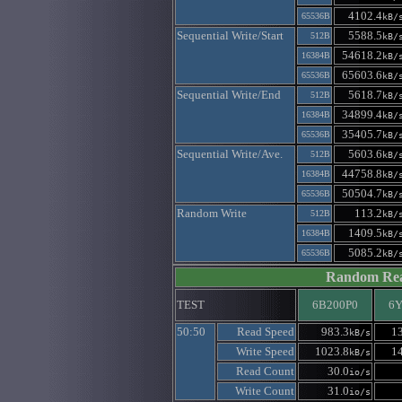
4102.4
65536B
kB/
Sequential Write/Start
5588.5
512B
kB/
54618.2
16384B
kB/
65603.6
65536B
kB/
Sequential Write/End
5618.7
512B
kB/
34899.4
16384B
kB/
35405.7
65536B
kB/
Sequential Write/Ave.
5603.6
512B
kB/
44758.8
16384B
kB/
50504.7
65536B
kB/
Random Write
113.2
512B
kB/
1409.5
16384B
kB/
5085.2
65536B
kB/
Random Re
TEST
6B200P0
6Y
50:50
Read Speed
983.3
1
kB/s
Write Speed
1023.8
1
kB/s
Read Count
30.0
io/s
Write Count
31.0
io/s