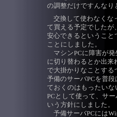
の調整だけですんなり
交換して使わなくなっ
て買える予定でしたが
安心できるということ
ことにしました。
マシンPCに障害が発
に切り替わるとか出来
で大掛かりなことする
予備のサーバPCを普
ておくのはもったいな
PCとして使って、サ
いう方針にしました。
予備サーバPCにはWindw