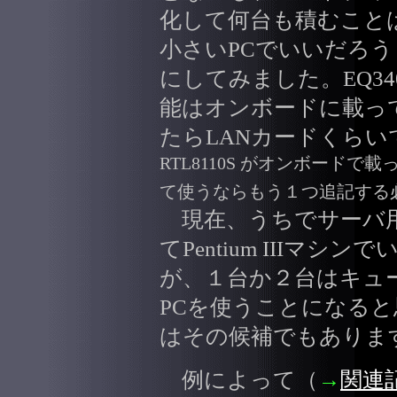
化して何台も積むこと
小さいPCでいいだろ
にしてみました。EQ34
能はオンボードに載っ
たらLANカードくらい
RTL8110S がオンボードで
て使うならもう１つ追記する
現在、うちでサーバ用
てPentium IIIマ
が、１台か２台はキューブ
PCを使うことになると
はその候補でもありま
例によって（
→
関連記