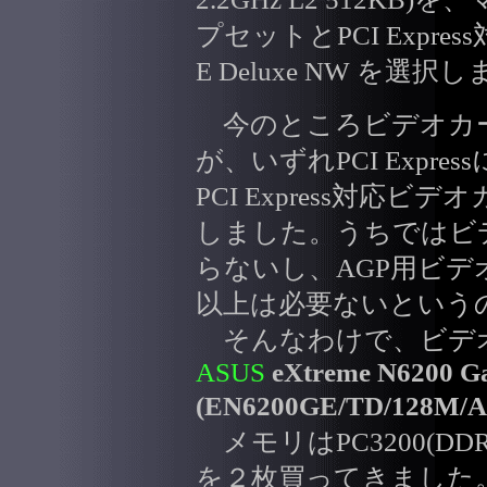
プセットとPCI Expres
E Deluxe NW を選択
今のところビデオカー
が、いずれPCI Expr
PCI Express対応
しました。うちではビ
らないし、AGP用ビ
以上は必要ないという
そんなわけで、ビデオカー
ASUS
eXtreme N6200 Ga
(EN6200GE/TD/128M/A
メモリはPC3200(DDR4
を２枚買ってきました