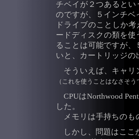
チベイが２つあるという
のですが、５インチベイ
ドライブのことしか考
ードディスクの類を使
ることは可能ですが、
いと、カートリッジの
そういえば、キャリ
（これを使うことはなさそう
CPUはNorthwood Pen
した。
メモリは手持ちのも
しかし、問題はここか