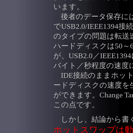
います。
後者のデータ保存には
でUSB2.0/IEEE1
のタイプの問題は転送
ハードディスクは50～
が、USB2.0／IEEE1
バイト／秒程度の速度
IDE接続のままホッ
ードディスクの速度を
ができます。Change
この点です。
しかし、結論から書く
ホットスワップは