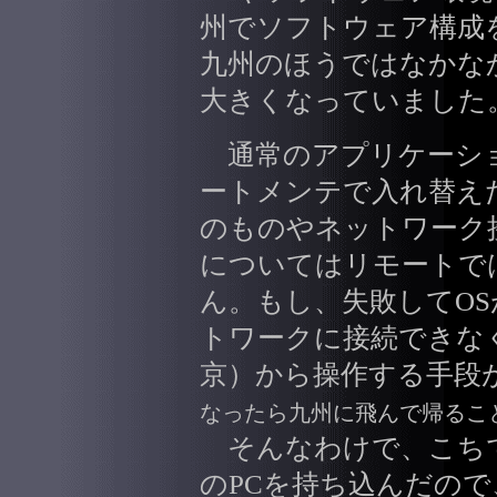
州でソフトウェア構成
九州のほうではなかな
大きくなっていました
通常のアプリケーシ
ートメンテで入れ替え
のものやネットワーク
についてはリモートで
ん。もし、失敗してO
トワークに接続できな
京）から操作する手段
なったら九州に飛んで帰るこ
そんなわけで、こちで
のPCを持ち込んだので