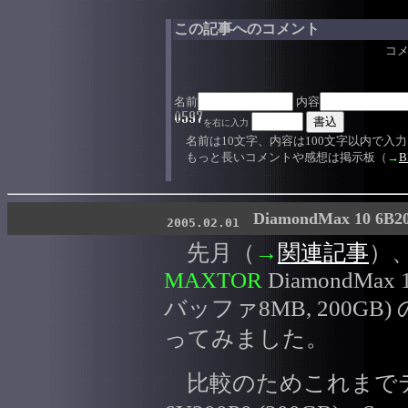
この記事へのコメント
コ
名前
内容
を右に入力
名前は10文字、内容は100文字以内で入
もっと長いコメントや感想は掲示板（
→
B
DiamondMax 10 6
2005.02.01
先月（
→
関連記事
）
MAXTOR
DiamondMax 1
バッファ8MB, 200G
ってみました。
比較のためこれまでテ