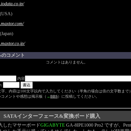
iodata.co.jp/
(USA)
.maxtor.com/
(Japan)
.maxtor.co.jp/
へのコメント
コメントはありません。
内容
力
文字、内容は100文字以内で入力してください（半角の場合は倍の文字数まで
コメントや感想は掲示板（
→
BBS
）に投稿してください。
SATAインターフェース&変換ボード購入
入したマサーボード
GIGABYTE
GA-8IPE1000 Pro2 ですが、Pe