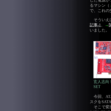
した電源が
るマシン（
で、これの
そういえば
記事-1
、
→
いました。
玄人志向 SE
SET
今回、AT
スクをSA
そこで変