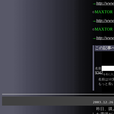
→
http://www.
○
MAXTOR
→
http://www
○
MAXTOR
→
http://www
この記事
名前
を右に入
名前は10
もっと長い
2003.12.26
昨日、購