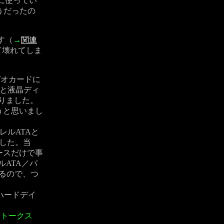
に使ってい
うだったの
す（
→
関連
て壊れてしま
ビデオカードに
っと液晶ディ
なりました。
うと思いまし
ラレルATAと
した。当
ースだけで事
アルATA／パ
くるので、つ
ハードデイ
ムトークス