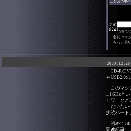
この記事
名前
を右に入
名前は10
もっと長い
2003.12.25
CD-R/D
やUSB2
このマシンはマザ
1.1GHz
トワークと
だいたいベ
接続ハード
初めてGb
関連記事
）