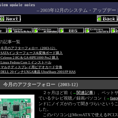
2003年12月のシステム・アップデ
--
の記事一覧
2.31 今月のアフターフォロー（2003-12）
2.26 SATAインターフェース&変換ボード購入
5 Celeron 2.8G & GA-8IPE1000 Pro2 購入
1 Linux Fedora Core 1 インストール
2.15 マルチディスプレイ用ビデオカード交換
05 DELL 20インチUXGA液晶 UltraSharp 2001FP HAS
今月のアフターフォロー（2003-12）
２ヶ月ほど前（
→
関連記事
）、ベット
ているテレビ視聴／録画パソコン（
→
fagot
ンドにノイズがのって聞きづらいという
した。
このパソコンはMicroATXで使えるPCI