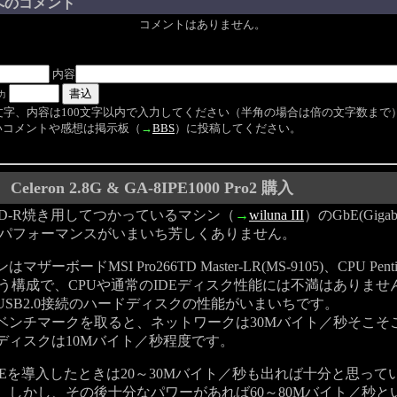
へのコメント
コメントはありません。
内容
力
文字、内容は100文字以内で入力してください（半角の場合は倍の文字数まで
コメントや感想は掲示板（
→
BBS
）に投稿してください。
Celeron 2.8G & GA-8IPE1000 Pro2 購入
VD-R焼き用してつかっているマシン（
→
wiluna III
）のGbE(Gigabit
.0のパフォーマンスがいまいち芳しくありません。
ーボードMSI Pro266TD Master-LR(MS-9105)、CPU Pentiu
という構成で、CPUや通常のIDEディスク性能には不満はありま
USB2.0接続のハードディスクの性能がいまいちです。
ンチマークを取ると、ネットワークは30Mバイト／秒そこそこ、
ディスクは10Mバイト／秒程度です。
Eを導入したときは20～30Mバイト／秒も出れば十分と思って
。しかし、その後十分なパワーがあれば60～80Mバイト／秒と