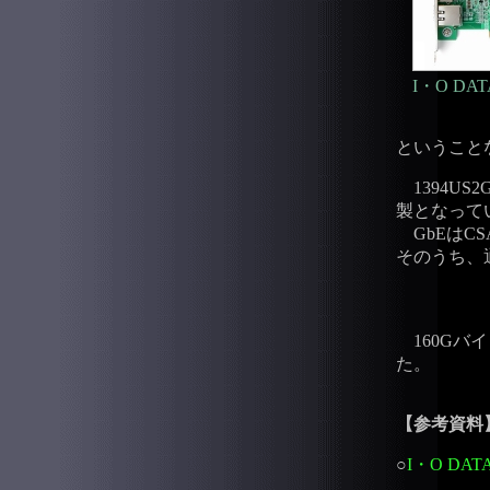
I・O DATA
ということ
1394US2G
製となって
GbEはCSA
そのうち、
160Gバイ
た。
【参考資料
○
I・O DAT