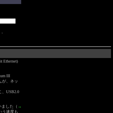
）。
 Ethernet)
m III
せんが、ネッ
USB2.0
いました（
→
いう速度も