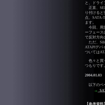
と、ドライ
正直、SER
り付けると
点、SATA
ます。
今回、用意
ーフェース
で反対方向
ただ、Sil
ATAPIデ
ついてはA
色々と買っ
つもりです
2004.01.03
以下のペー
→
S
【参考資料