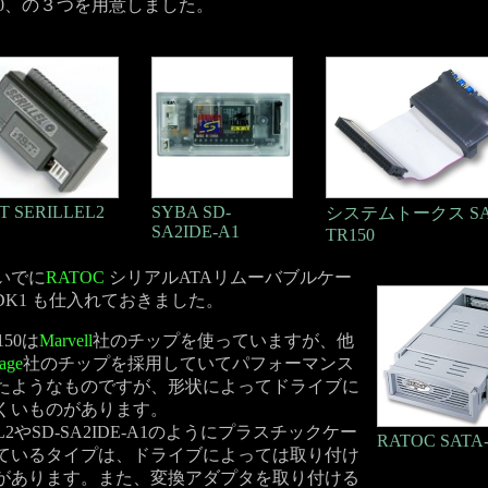
R150、の３つを用意しました。
T SERILLEL2
SYBA SD-
システムトークス SA
SA2IDE-A1
TR150
いでに
RATOC
シリアルATAリムーバブルケー
-MDK1 も仕入れておきました。
150は
Marvell
社のチップを使っていますが、他
age
社のチップを採用していてパフォーマンス
たようなものですが、形状によってドライブに
くいものがあります。
L2やSD-SA2IDE-A1のようにプラスチックケー
RATOC SATA
ているタイプは、ドライブによっては取り付け
があります。また、変換アダプタを取り付ける