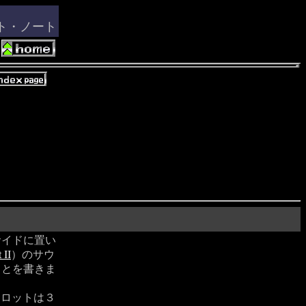
ート・ノート
サイドに置い
 II
）のサウ
ことを書きま
スロットは３