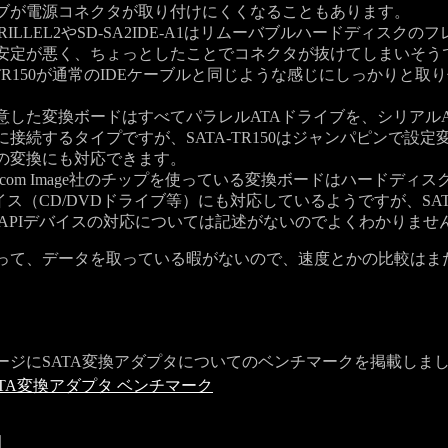
ブが電源コネクタが取り付けにくくなることもあります。
ILLEL2やSD-SA2IDE-A1はリムーバブルハードディスクの
安定が悪く、ちょっとしたことでコネクタが抜けてしまいそう
-TR150が通常のIDEケーブルと同じような感じにしっかりと取
した変換ボードはすべてパラレルATAドライブを、シリアルA
に接続するタイプですが、SATA-TR150はジャンパピンで設定
の変換にも対応できます。
icom Image社のチップを使っている変換ボードはハードディ
バイス（CD/DVDドライブ等）にも対応しているようですが、SATA
TAPIデバイスの対応については記述がないのでよくわかりませ
て、データを取っている暇がないので、速度とかの比較はま
。
ジにSATA変換アダプタについてのベンチマークを掲載しま
ATA変換アダプタ ベンチマーク
】