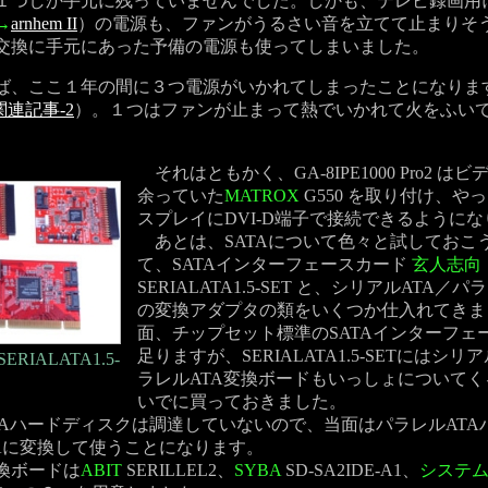
１つしか手元に残っていませんでした。しかも、テレビ録画用
→
arnhem II
）の電源も、ファンがうるさい音を立てて止まりそ
交換に手元にあった予備の電源も使ってしまいました。
、ここ１年の間に３つ電源がいかれてしまったことになりま
関連記事-2
）。１つはファンが止まって熱でいかれて火をふい
それはともかく、GA-8IPE1000 Pro2 は
余っていた
MATROX
G550 を取り付け、や
スプレイにDVI-D端子で接続できるように
あとは、SATAについて色々と試しておこ
て、SATAインターフェースカード
玄人志向
SERIALATA1.5-SET と、シリアルATA／パ
の変換アダプタの類をいくつか仕入れてきま
面、チップセット標準のSATAインターフェ
足りますが、SERIALATA1.5-SETにはシリ
RIALATA1.5-
ラレルATA変換ボードもいっしょについて
いでに買っておきました。
Aハードディスクは調達していないので、当面はパラレルATA
TAに変換して使うことになります。
換ボードは
ABIT
SERILLEL2、
SYBA
SD-SA2IDE-A1、
システ