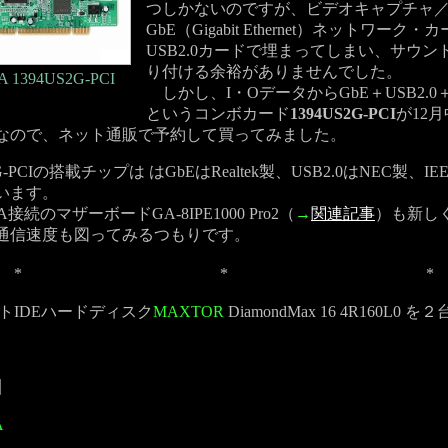
つしかないのですが、ビデオキャプチャ
GbE（Gigabit Ethernet）ネットワーク・
USB2.0カードで埋まってしまい、サウン
り付ける余裕がありませんでした。
 1394US2G-PCI
しかし、I・OデータからGbE＋USB2.0＋IE
というコンボカード
1394US2G-PCI
が12
なので、ネット通販で予約して買ってみました。
-PCIの搭載チップは はGbEはRealtek製、USB2.0はNEC製、IEEE
います。
接続のマザーボードGA-8IPE1000 Pro2（
→
関連記事
）も新し
通信速度も図ってみるつもりです。
*
*
*
トIDEハードディスク
MAXTOR
DiamondMax 16 4R160L0 
】
A