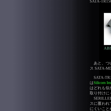
SATA-T
ABI
あと、つ
ス SATA
SATA-TR
は
Silicom Im
はどれも似
取り付けに
SERILLE
スに覆われ
にくいこと