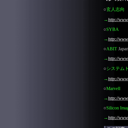
○
玄人志向
→
http://www
○
SYBA
→
http://www
○
ABIT
Japa
→
http://www.
○
システム
→
http://www.
○
Marvell
→
http://www
○
Silicon Ima
→
http://www