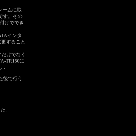
フレームに取
です。その
り付けででき
TAインタ
変更すること
スクだけでなく
-TR150に
ん．
た後で行う
した。