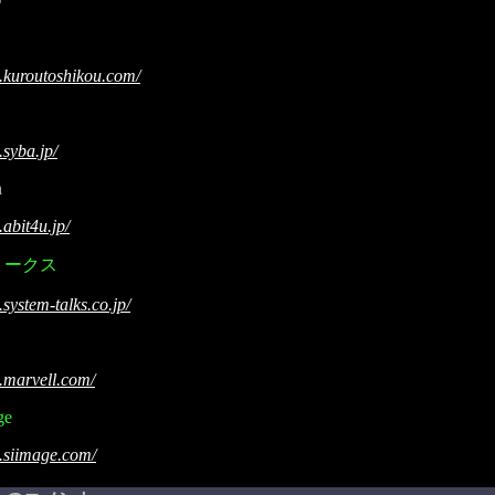
.kuroutoshikou.com/
.syba.jp/
n
abit4u.jp/
トークス
system-talks.co.jp/
.marvell.com/
ge
.siimage.com/