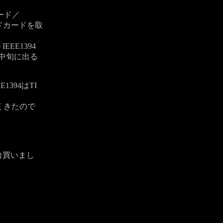
／
カード／
ドカードを取
EE1394
月中旬に出る
1394はTI
くきたので
を２台買いまし